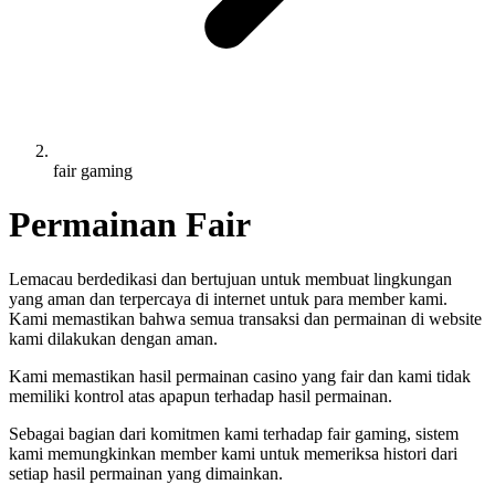
fair gaming
Permainan Fair
Lemacau berdedikasi dan bertujuan untuk membuat lingkungan
yang aman dan terpercaya di internet untuk para member kami.
Kami memastikan bahwa semua transaksi dan permainan di website
kami dilakukan dengan aman.
Kami memastikan hasil permainan casino yang fair dan kami tidak
memiliki kontrol atas apapun terhadap hasil permainan.
Sebagai bagian dari komitmen kami terhadap fair gaming, sistem
kami memungkinkan member kami untuk memeriksa histori dari
setiap hasil permainan yang dimainkan.