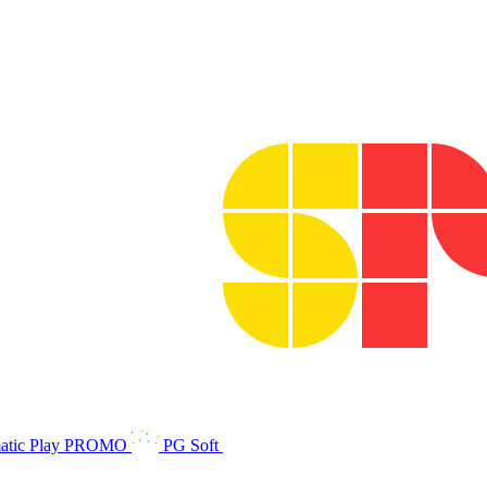
atic Play
PROMO
PG Soft