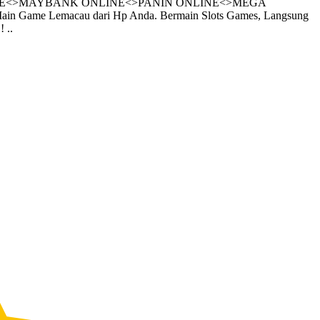
INE<>MAYBANK ONLINE<>PANIN ONLINE<>MEGA
ain Game Lemacau dari Hp Anda. Bermain Slots Games, Langsung
!! ..