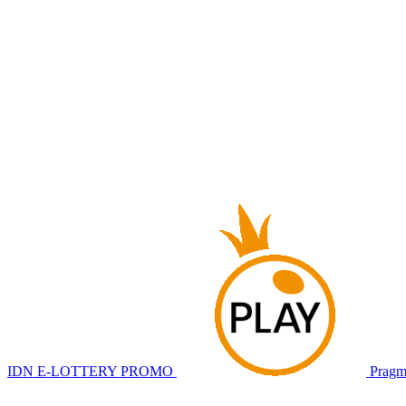
IDN E-LOTTERY
PROMO
Pragm