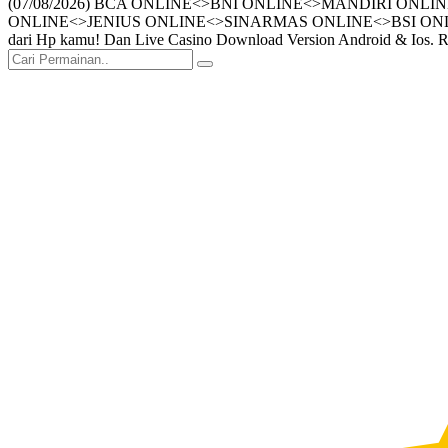
(07/08/2026)
BCA ONLINE<>BNI ONLINE<>MANDIRI ONLI
ONLINE<>JENIUS ONLINE<>SINARMAS ONLINE<>BSI O
dari Hp kamu! Dan Live Casino Download Version Android & Ios.